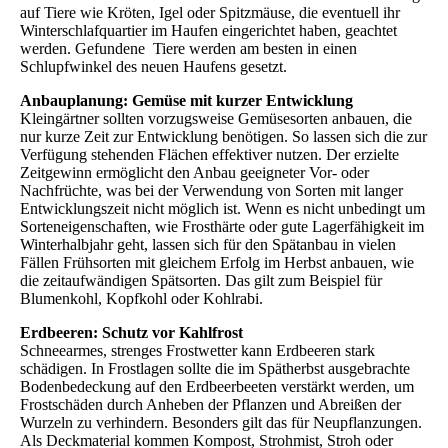
auf Tiere wie Kröten, Igel oder Spitzmäuse, die eventuell ihr
Winterschlafquartier im Haufen eingerichtet haben, geachtet
werden. Gefundene Tiere werden am besten in einen
Schlupfwinkel des neuen Haufens gesetzt.
Anbauplanung: Gemüse mit kurzer Entwicklung
Kleingärtner sollten vorzugsweise Gemüsesorten anbauen, die
nur kurze Zeit zur Entwicklung benötigen. So lassen sich die zur
Verfügung stehenden Flächen effektiver nutzen. Der erzielte
Zeitgewinn ermöglicht den Anbau geeigneter Vor- oder
Nachfrüchte, was bei der Verwendung von Sorten mit langer
Entwicklungszeit nicht möglich ist. Wenn es nicht unbedingt um
Sorteneigenschaften, wie Frosthärte oder gute Lagerfähigkeit im
Winterhalbjahr geht, lassen sich für den Spätanbau in vielen
Fällen Frühsorten mit gleichem Erfolg im Herbst anbauen, wie
die zeitaufwändigen Spätsorten. Das gilt zum Beispiel für
Blumenkohl, Kopfkohl oder Kohlrabi.
Erdbeeren: Schutz vor Kahlfrost
Schneearmes, strenges Frostwetter kann Erdbeeren stark
schädigen. In Frostlagen sollte die im Spätherbst ausgebrachte
Bodenbedeckung auf den Erdbeerbeeten verstärkt werden, um
Frostschäden durch Anheben der Pflanzen und Abreißen der
Wurzeln zu verhindern. Besonders gilt das für Neupflanzungen.
Als Deckmaterial kommen Kompost, Strohmist, Stroh oder